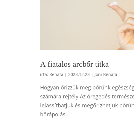
A fiatalos arcbőr titka
írta:
Renata
|
2023.12.23
|
Jóni Renáta
Hogyan őrizzük meg bőrünk egészségé
számára rejtély Az öregedés termész
lelassíthatjuk és megőrizhetjük bőrün
bőrápolás...