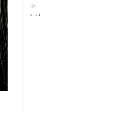
31
« jan