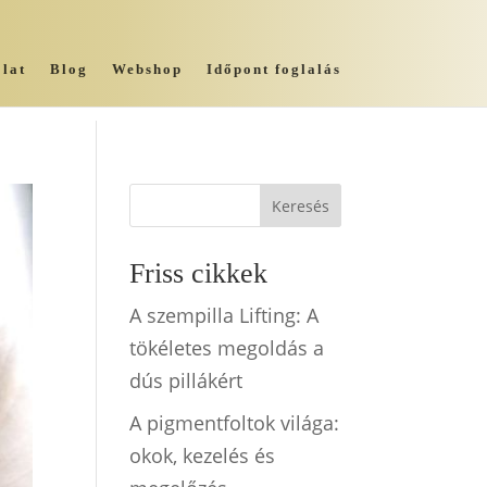
lat
Blog
Webshop
Időpont foglalás
Keresés
Friss cikkek
A szempilla Lifting: A
tökéletes megoldás a
dús pillákért
A pigmentfoltok világa:
okok, kezelés és