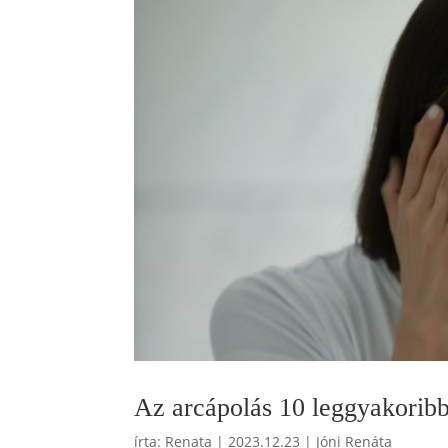
Az arcápolás 10 leggyakoribb
írta:
Renata
|
2023.12.23
|
Jóni Renáta