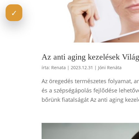
✓
Az anti aging kezelések Vilá
írta:
Renata
|
2023.12.31
|
Jóni Renáta
Az öregedés természetes folyamat, a
és a szépségápolás fejlődése lehetővé
bőrünk fiatalságát Az anti aging keze