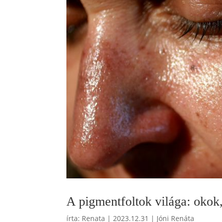
A pigmentfoltok világa: okok
írta:
Renata
|
2023.12.31
|
Jóni Renáta