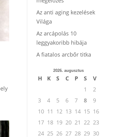
megelőzés
Az anti aging kezelések
Világa
Az arcápolás 10
leggyakoribb hibája
A fiatalos arcbőr titka
2026. augusztus
H
K
S
C
P
S
V
ely
1
2
3
4
5
6
7
8
9
10
11
12
13
14
15
16
17
18
19
20
21
22
23
24
25
26
27
28
29
30