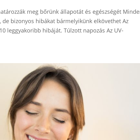
határozzák meg bőrünk állapotát és egészségét Mind
, de bizonyos hibákat bármelyikünk elkövethet Az
10 leggyakoribb hibáját. Túlzott napozás Az UV-