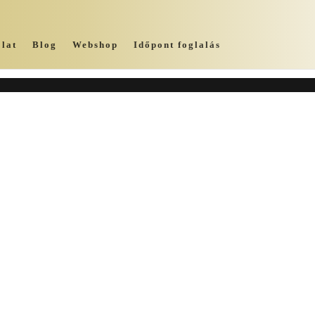
lat
Blog
Webshop
Időpont foglalás