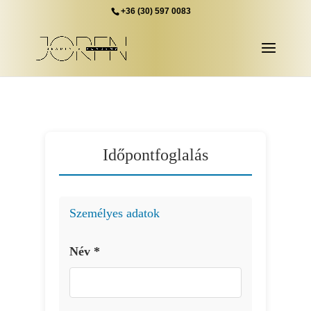
+36 (30) 597 0083
Időpontfoglalás
Személyes adatok
Név *