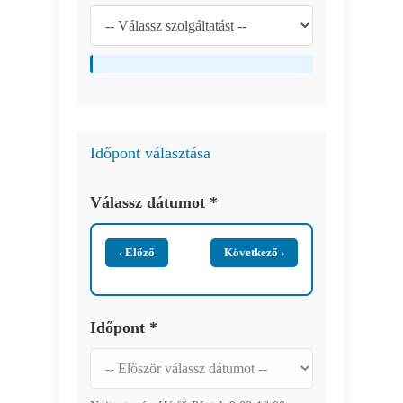
Időpont választása
Válassz dátumot *
‹ Előző
Következő ›
Időpont *